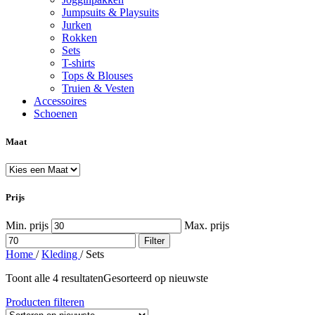
Jumpsuits & Playsuits
Jurken
Rokken
Sets
T-shirts
Tops & Blouses
Truien & Vesten
Accessoires
Schoenen
Maat
Prijs
Min. prijs
Max. prijs
Filter
Home
/
Kleding
/
Sets
Toont alle 4 resultaten
Gesorteerd op nieuwste
Producten filteren