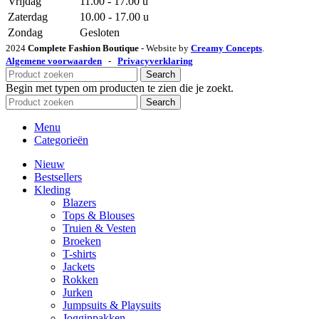
Vrijdag
11.00 - 17.00 u
Zaterdag
10.00 - 17.00 u
Zondag
Gesloten
2024
Complete Fashion Boutique
- Website by
Creamy Concepts
.
Algemene voorwaarden
-
Privacyverklaring
Search
Begin met typen om producten te zien die je zoekt.
Search
Menu
Categorieën
Nieuw
Bestsellers
Kleding
Blazers
Tops & Blouses
Truien & Vesten
Broeken
T-shirts
Jackets
Rokken
Jurken
Jumpsuits & Playsuits
Jogginpakken