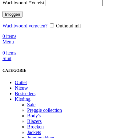
Wachtwoord
*
Vereist
Inloggen
Wachtwoord vergeten?
Onthoud mij
0
items
Menu
0
items
Sluit
CATEGORIE
Outlet
Nieuw
Bestsellers
Kleding
Sale
Preggie collection
Body's
Blazers
Broeken
Jackets
Jogginpakken