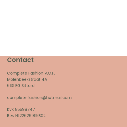
Contact
Complete Fashion V.O.F.
Molenbeekstraat 4A
6131 EG Sittard
complete.fashion@hotmail.com
KvK 85598747
Btw NL226261815B02