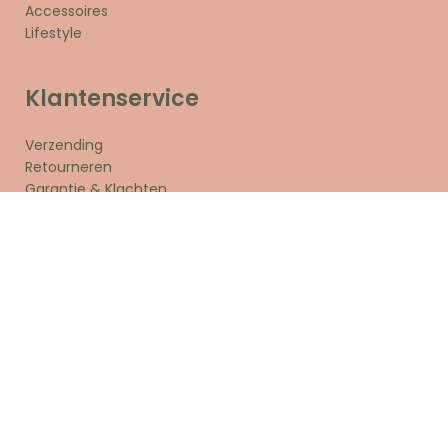
Accessoires
Lifestyle
Klantenservice
Verzending
Retourneren
Garantie & Klachten
Betalen
Contact
Openingstijden
Maandag
Gesloten
Dinsdag
11.00 - 17.00 u
Woensdag
11.00 - 17.00 u