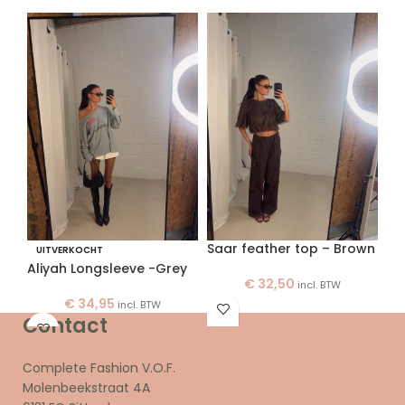
Fa
Saar feather top – Brown
UITVERKOCHT
Aliyah Longsleeve -Grey
€
32,50
incl. BTW
€
34,95
incl. BTW
Contact
Complete Fashion V.O.F.
Molenbeekstraat 4A