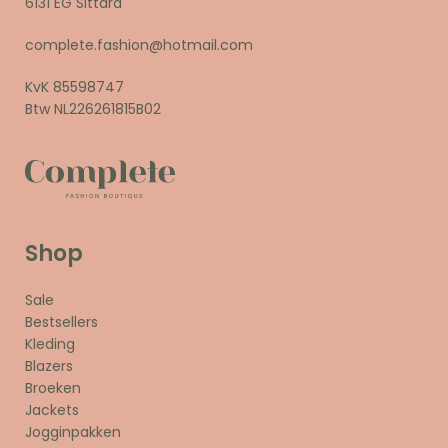
6131 EG Sittard
complete.fashion@hotmail.com
KvK 85598747
Btw NL226261815B02
Shop
Sale
Bestsellers
Kleding
Blazers
Broeken
Jackets
Jogginpakken